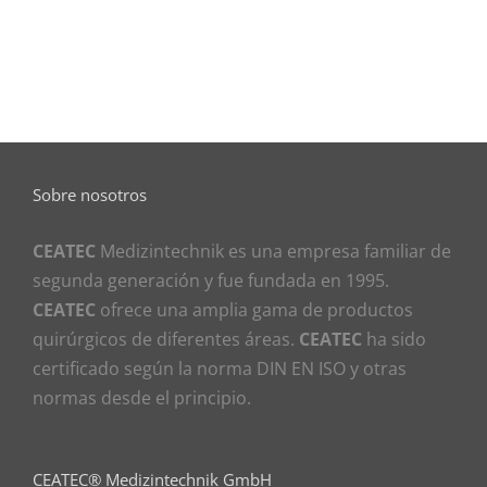
Sobre nosotros
CEATEC
Medizintechnik es una empresa familiar de
segunda generación y fue fundada en 1995.
CEATEC
ofrece una amplia gama de productos
quirúrgicos de diferentes áreas.
CEATEC
ha sido
certificado según la norma DIN EN ISO y otras
normas desde el principio.
CEATEC® Medizintechnik GmbH