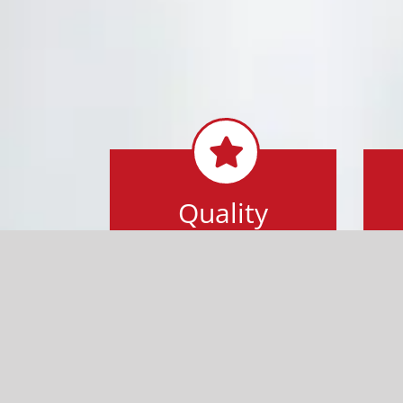
Quality
We are certified
according to EN ISO
13485 and other
standards.