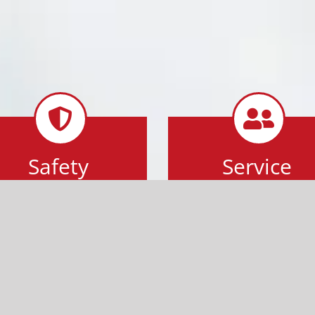
Safety
Service
Our high-level
We provide customer
instruments are solid
oriented advice with
and durable and
fast delivery and
produced with
response times.
accuracy.