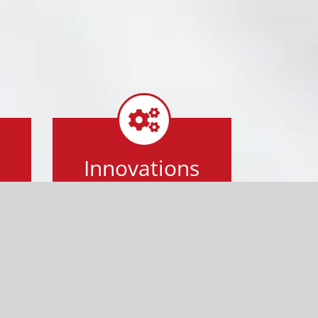
Innovations
-
Our innovations
minimize risks and
make work easier for
surgeons.