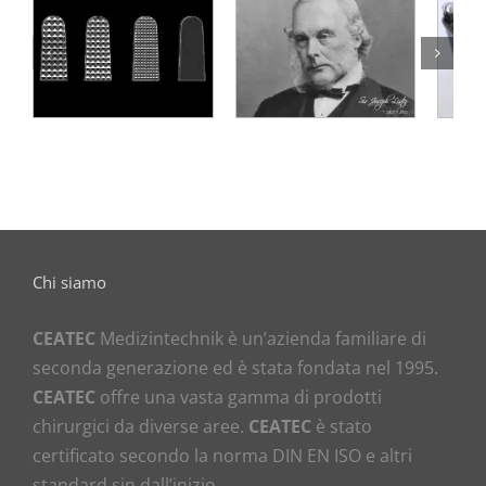
Fasi di
L’autore dello
produzione di
strumento
uno strumento
Chi siamo
CEATEC
Medizintechnik è un’azienda familiare di
seconda generazione ed è stata fondata nel 1995.
CEATEC
offre una vasta gamma di prodotti
chirurgici da diverse aree.
CEATEC
è stato
certificato secondo la norma DIN EN ISO e altri
standard sin dall’inizio.