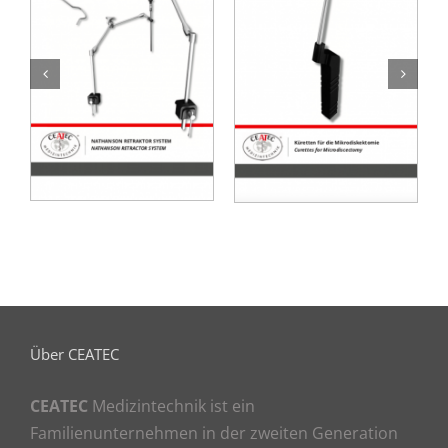
Mikro Küretten für
McC Retraktor
die Diskektomie
Über CEATEC
CEATEC
Medizintechnik ist ein
Familienunternehmen in der zweiten Generation